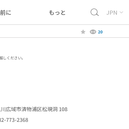
前に
もっと
JPN
20
越しください。
仁川広域市済物浦区松現洞 108
32-773-2368