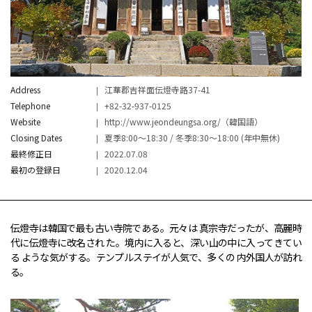
Address
江華郡吉祥面伝燈寺路37-41
Telephone
+82-32-937-0125
Website
http://www.jeondeungsa.org/（韓国語）
Closing Dates
夏季8:00～18:30 / 冬季8:30～18:00 (年中無休)
最終修正日
2022.07.08
最初の登録日
2020.12.04
伝燈寺は韓国で最も古い寺院である。元々は 真宗寺だったが、高麗時
代に伝燈寺に改名され た。境内に入ると、深い山の中に入ってきてい
る ような気がする。テンプルステイが人気で、多くの 内外国人が訪れ
る。