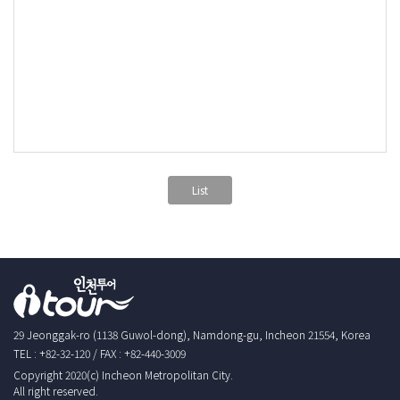
List
29 Jeonggak-ro (1138 Guwol-dong), Namdong-gu, Incheon 21554, Korea
TEL : +82-32-120 / FAX : +82-440-3009
Copyright 2020(c) Incheon Metropolitan City.
All right reserved.