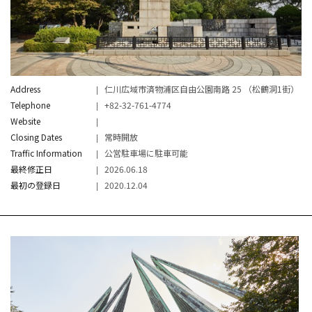
Address
仁川広域市済物浦区自由公園南路 25 （松鶴洞1街）
Telephone
+82-32-761-4774
Website
Closing Dates
常時開放
Traffic Information
公営駐車場に駐車可能
最終修正日
2026.06.18
最初の登録日
2020.12.04