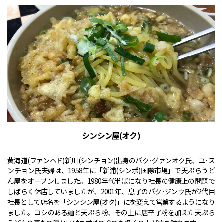
シンシン屋(オク)
黄海道(ファンヘド)新川(シンチョン)出身のパク·グァンオク氏、ユ·ス
ンチョン氏夫婦は、1958年に「新浦(シンポ)国際市場」で天ぷらうど
ん屋をオープンしました。1980年代半ばになり社長の健康上の問題で
しばらく休店していましたが、2001年、息子のパク·ジンウ氏が2代目
社長として店名を「シンシン屋(オク)」にを変えて営業するようになり
ました。コシのある麺と天ぷら粉、その上に唐辛子粉を加えた天ぷら