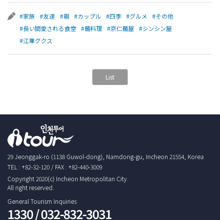
#家族
#友達
#親
#カップル
#四季
#グルメ
#その他
#長い間愛される食堂
#麺料理
#京仁麺屋
#シンシン屋
#江華グクス
List
29 Jeonggak-ro (1138 Guwol-dong), Namdong-gu, Incheon 21554, Korea
TEL : +82-32-120 / FAX : +82-440-3009
Copyright 2020(c) Incheon Metropolitan City.
All right reserved.
General Tourism Inquiries
1330 / 032-832-3031