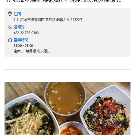
うどんの素朴で暖かい味を求めて今でも多くの人が店を訪れます。
住所
仁川広域市 済物浦区 又玄路 49番キル 22322 7
連絡先
+82-32-766-0303
営業時間
11:00 ~ 21:00
定休日 : 毎月 最終 火曜日