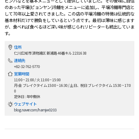
ビンバなどを基本メニューとして提供していました。 その後味に自信
のあった平壌(ピョンヤン)冷麺をメニューに追加し、平壌冷麺専門店と
して70年以上愛されてきました。この店の平壌冷麺の特徴は伝統的な
基本材料だけで勝負をしているという点です。最初は薄味に感じます
が、食べれば食べるほど深い味が感じられリピーターも続出していま
す。
住所
仁川広域市 済物浦区 新浦路 46番キル 22316 38
連絡先
+82-32-762-5770
営業時間
11:00 ~ 21:00 / 火 11:00 ~ 15:00
月-金 ブレイクタイム 15:00 ~ 16:30 / 土日、祝日 ブレイクタイム 15:30 ~ 17:0
0
定休日 : 年中無休
ウェブサイト
blog.naver.com/hamjw0203