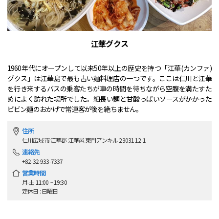
江華グクス
1960年代にオープンして以来50年以上の歴史を持つ「江華(カンファ)
グクス」は江華島で最も古い麺料理店の一つです。ここは仁川と江華
を行き来するバスの乗客たちが車の時間を待ちながら空腹を満たすた
めによく訪れた場所でした。細長い麺と甘酸っぱいソースがかかった
ビビン麺のおかげで常連客が後を絶ちません。
住所
仁川広域市 江華郡 江華邑 東門アンキル 23031 12-1
連絡先
+82-32-933-7337
営業時間
月-土 11:00 ~ 19:30
定休日 : 日曜日