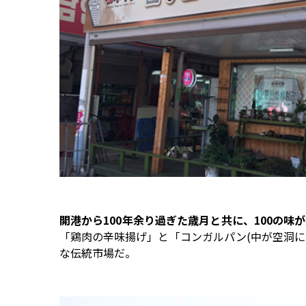
開港から100年余り過ぎた歳月と共に、100の味
「鶏肉の辛味揚げ」と「コンガルパン(中が空洞
な伝統市場だ。